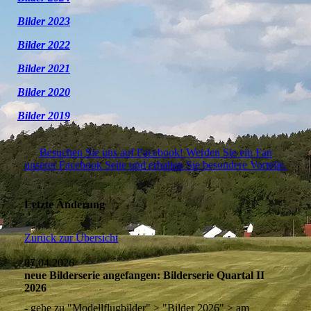
Bilder 2023
Bilder 2022
Bilder 2021
Bilder 2020
Bilder 2019
Besuchen Sie uns auf Facebook! Werden Sie ein Fan
unserer Facebook Seite und erhalten Sie besondere Vorteile.
Letzte Änderung
Zurück zur Übersicht
07.04.2026
neue Bilderserie angefangen: Bilderserie Quartal II
2026
- gehe zu "Modellflugbilder" > "Bilder 2026" > am