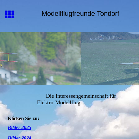
Modellflugfreunde Tondorf
Die Interessengemeinschaft für
Elektro-Modellflug.
Klicken Sie zu:
Bilder 2025
Bilder 2024